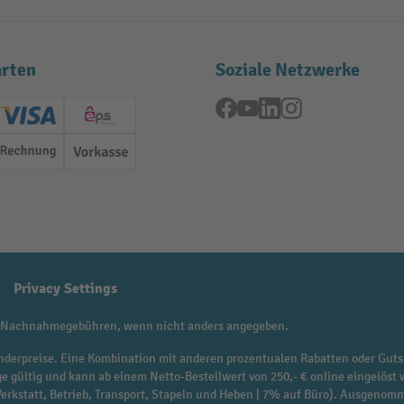
rten
Soziale Netzwerke
Facebook
YouTube
LinkedIn
Instagram
ard (Master)
Creditcard (Visa)
EPS
Rechnung
Vorkasse
Privacy Settings
 Nachnahmegebühren, wenn nicht anders angegeben.
f Sonderpreise. Eine Kombination mit anderen prozentualen Rabatten oder Guts
ge gültig und kann ab einem Netto-Bestellwert von 250,- € online eingelöst 
 Werkstatt, Betrieb, Transport, Stapeln und Heben | 7% auf Büro). Ausgen