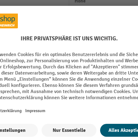
Höhe
m
Länge
m
Marke
mm
Material
m
Montagematerial inklusive
kg
Oberfläche
Alle technische Details anzeigen