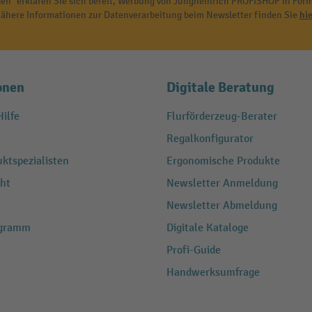
en" erklären Sie sich bereit, Werbung von Jungheinrich PROFISHOP in Form
ähere Informationen zur Datenverarbeitung beim Newsletter finden Sie
hie
onen
Digitale Beratung
ilfe
Flurförderzeug-Berater
Regalkonfigurator
ktspezialisten
Ergonomische Produkte
ht
Newsletter Anmeldung
Newsletter Abmeldung
ogramm
Digitale Kataloge
Profi-Guide
Handwerksumfrage