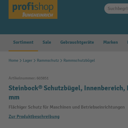
springen
Zur Hauptnavigation springen
Sortiment
Sale
Gebrauchtgeräte
Marken
Home
Lager
Rammschutz
Rammschutzbügel
Artikelnummer:
603851
Steinbock® Schutzbügel, Innenbereich, 
mm
Flächiger Schutz für Maschinen und Betriebseinrichtungen
Zur Produktbeschreibung