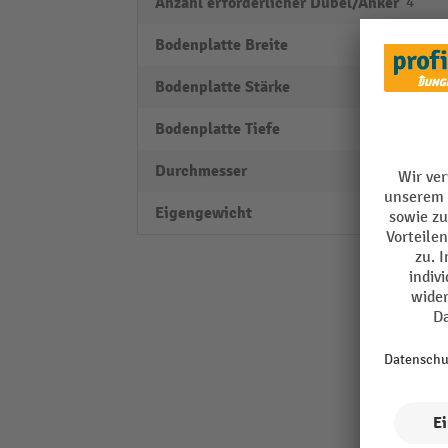
Anzahl erforderlicher Dübel/Anker
4
Bodenplatte Breite
70 m
Bodenplatte Stärke
10 m
Bodenplatte Tiefe
160 
Durchmesser
48 m
Eigengewicht
15,71 