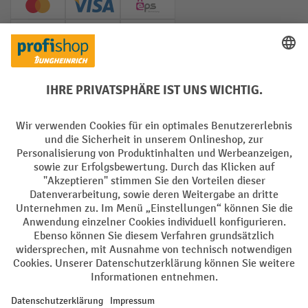
Creditcard (Master)
Creditcard (Visa)
EPS
PayPal
Rechnung
Vorkasse
Soziale Netzwerke
Facebook
YouTube
LinkedIn
Instagram
AGB
Impressum
Datenschutz
Barrierefreiheit
Privacy Settings
Alle Preise exkl. gesetzl. Mehrwertsteuer zzgl.
Versandkosten
und ggf.
Nachnahmegebühren, wenn nicht anders angegeben.
¹ Der Rabatt gilt so lange der Vorrat reicht. Der Rabatt gilt nicht auf
Sonderpreise. Eine Kombination mit anderen prozentualen Rabatten
oder Gutscheinen ist nicht möglich. | ² Der Rabatt wird einmalig bei