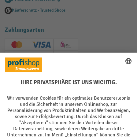
Käuferschutz - Trusted Shops
Zahlungsarten
Creditcard (Master)
Creditcard (Visa)
EPS
PayPal
Rechnung
Vorkasse
Soziale Netzwerke
Facebook
YouTube
LinkedIn
Instagram
AGB
Impressum
Datenschutz
Barrierefreiheit
Privacy Settings