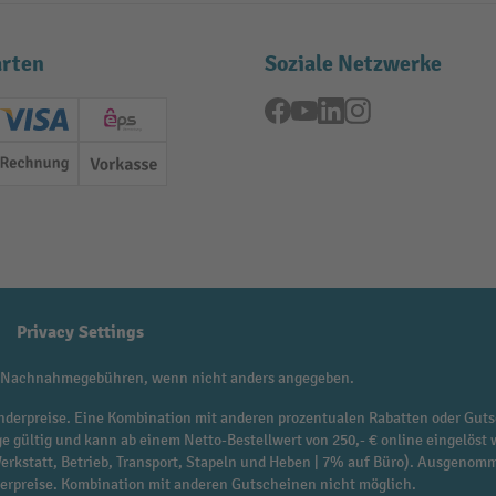
rten
Soziale Netzwerke
Facebook
YouTube
LinkedIn
Instagram
ard (Master)
Creditcard (Visa)
EPS
Rechnung
Vorkasse
Privacy Settings
 Nachnahmegebühren, wenn nicht anders angegeben.
f Sonderpreise. Eine Kombination mit anderen prozentualen Rabatten oder Guts
ge gültig und kann ab einem Netto-Bestellwert von 250,- € online eingelöst 
 Werkstatt, Betrieb, Transport, Stapeln und Heben | 7% auf Büro). Ausgen
derpreise. Kombination mit anderen Gutscheinen nicht möglich.