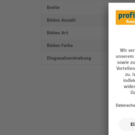
Breite
1200
Böden Anzahl
5
Böden Art
Fachb
Böden Farbe
natur
Diagonalverstrebung
nein