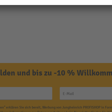
den und bis zu -10 % Willkomm
E-Mail
en" erklären Sie sich bereit, Werbung von Jungheinrich PROFISHOP in Form