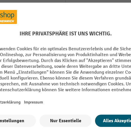
 mm
Höhe
Konfigurierbar
oden
Lochraster
Marke
Montage
Alle technische Details anzeigen