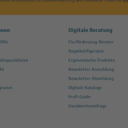
ähere Informationen zur Datenverarbeitung beim Newsletter finden Sie
hie
onen
Digitale Beratung
ilfe
Flurförderzeug-Berater
Regalkonfigurator
ktspezialisten
Ergonomische Produkte
ht
Newsletter Anmeldung
Newsletter Abmeldung
ogramm
Digitale Kataloge
Profi-Guide
Handwerksumfrage