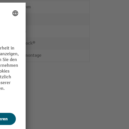
1800 mm
nein
35 mm
Steinbock®
Steckmontage