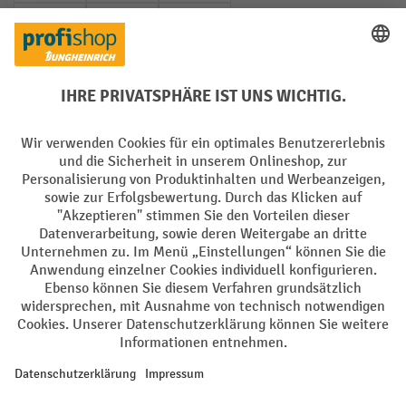
PayPal
Rechnung
Vorkasse
Soziale Netzwerke
Facebook
YouTube
LinkedIn
Instagram
AGB
Impressum
Datenschutz
Barrierefreiheit
Privacy Settings
Alle Preise exkl. gesetzl. Mehrwertsteuer zzgl.
Versandkosten
und ggf.
Nachnahmegebühren, wenn nicht anders angegeben.
¹ Der Rabatt gilt so lange der Vorrat reicht. Der Rabatt gilt nicht auf
Sonderpreise. Eine Kombination mit anderen prozentualen Rabatten
oder Gutscheinen ist nicht möglich. | ² Der Rabatt wird einmalig bei
Erstregistrierung für den Newsletter gewährt. Der Gutschein ist 10