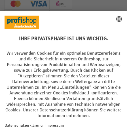
Creditcard (Master)
Creditcard (Visa)
EPS
PayPal
Rechnung
Vorkasse
Soziale Netzwerke
Facebook
YouTube
LinkedIn
Instagram
AGB
Impressum
Datenschutz
Barrierefreiheit
Privacy Settings
Alle Preise exkl. gesetzl. Mehrwertsteuer zzgl.
Versandkosten
und ggf.
Nachnahmegebühren, wenn nicht anders angegeben.
¹ Der Rabatt gilt so lange der Vorrat reicht. Der Rabatt gilt nicht auf
Sonderpreise. Eine Kombination mit anderen prozentualen Rabatten
oder Gutscheinen ist nicht möglich. | ² Der Rabatt wird einmalig bei