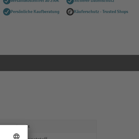
Versandkostenfrei ab 250€
Sicherer Datenschutz
Persönliche Kaufberatung
Käuferschutz - Trusted Shops
starmix