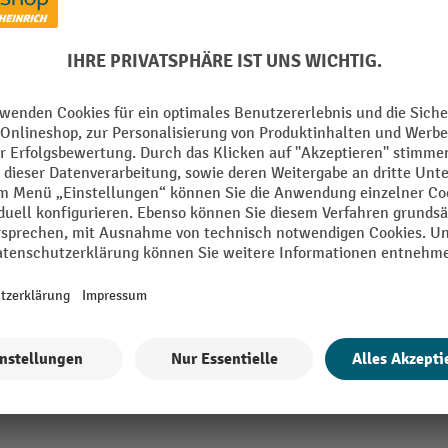
mm
Material
g
Oberfläche
rz
Segment
 W
Spannung
mm
Tiefe