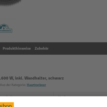
Produkthinweise
Zubehör
600 W, inkl. Wandhalter, schwarz
Aus der Kategorie:
Haartrockner
beschalter
Marke