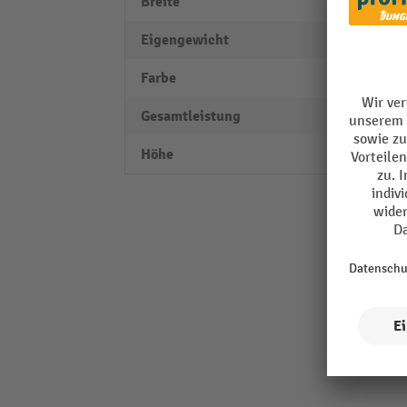
Breite
245 
Eigengewicht
0,78 k
Farbe
schwa
Gesamtleistung
1.600
Höhe
200 