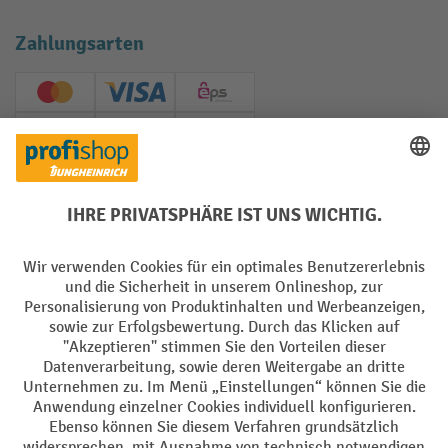
Zahlungsarten
Creditcard (Master)
Creditcard (Visa)
EPS
PayPal
Rechnung
Vorkasse
Soziale Netzwerke
Facebook
YouTube
LinkedIn
Instagram
AGB
Impressum
Datenschutz
Barrierefreiheit
Privacy Settings
Alle Preise exkl. gesetzl. Mehrwertsteuer zzgl.
Versandkosten
und ggf.