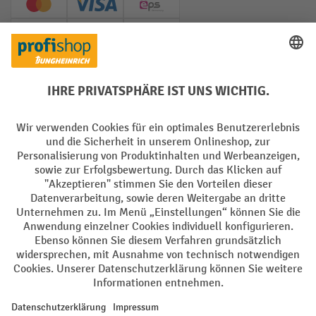
Creditcard (Master)
Creditcard (Visa)
EPS
PayPal
Rechnung
Vorkasse
Soziale Netzwerke
Facebook
YouTube
LinkedIn
Instagram
AGB
Impressum
Datenschutz
Barrierefreiheit
Privacy Settings
Alle Preise exkl. gesetzl. Mehrwertsteuer zzgl.
Versandkosten
und ggf.
Nachnahmegebühren, wenn nicht anders angegeben.
¹ Der Rabatt gilt so lange der Vorrat reicht. Der Rabatt gilt nicht auf
Sonderpreise. Eine Kombination mit anderen prozentualen Rabatten
oder Gutscheinen ist nicht möglich. | ² Der Rabatt wird einmalig bei