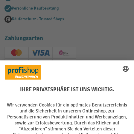
Persönliche Kaufberatung
Käuferschutz - Trusted Shops
Zahlungsarten
Creditcard (Master)
Creditcard (Visa)
EPS
PayPal
Rechnung
Vorkasse
Soziale Netzwerke
Facebook
YouTube
LinkedIn
Instagram
AGB
Impressum
Datenschutz