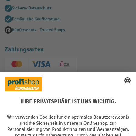
Sicherer Datenschutz
Persönliche Kaufberatung
Käuferschutz - Trusted Shops
Zahlungsarten
Creditcard (Master)
Creditcard (Visa)
EPS
PayPal
Rechnung
Vorkasse
Soziale Netzwerke
Facebook
YouTube
LinkedIn
Instagram