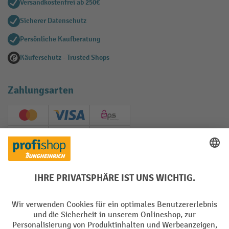
Versandkostenfrei ab 250€
Sicherer Datenschutz
Persönliche Kaufberatung
Käuferschutz - Trusted Shops
Zahlungsarten
Creditcard (Master)
Creditcard (Visa)
EPS
PayPal
Rechnung
Vorkasse
Soziale Netzwerke
Facebook
YouTube
LinkedIn
Instagram