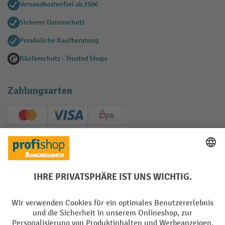
Versandkostenfrei ab 250€
Sicherer Datenschutz
Persönliche Kaufberatung
Käuferschutz - Trusted Shops
Zahlungsarten
Creditcard (Master)
Creditcard (Visa)
EPS
PayPal
Rechnung
Vorkasse
Soziale Netzwerke
Facebook
YouTube
LinkedIn
Instagram