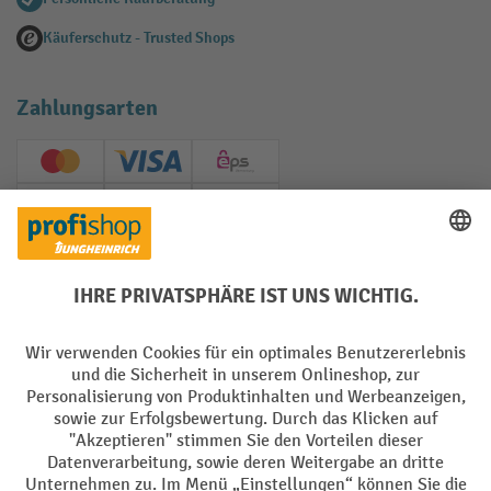
Käuferschutz - Trusted Shops
Zahlungsarten
Creditcard (Master)
Creditcard (Visa)
EPS
PayPal
Rechnung
Vorkasse
Soziale Netzwerke
Facebook
YouTube
LinkedIn
Instagram
AGB
Impressum
Datenschutz
Barrierefreiheit
Privacy Settings