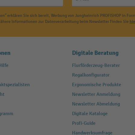
en" erklären Sie sich bereit, Werbung von Jungheinrich PROFISHOP in Form
ähere Informationen zur Datenverarbeitung beim Newsletter finden Sie
hie
onen
Digitale Beratung
ilfe
Flurförderzeug-Berater
Regalkonfigurator
ktspezialisten
Ergonomische Produkte
ht
Newsletter Anmeldung
Newsletter Abmeldung
ogramm
Digitale Kataloge
Profi-Guide
Handwerksumfrage