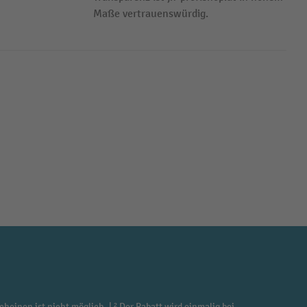
Maße vertrauenswürdig.
cheinen ist nicht möglich. | ² Der Rabatt wird einmalig bei