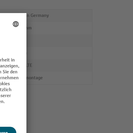
Made in Germany
2000 mm
ja
25 mm
SCHULTE
Steckmontage