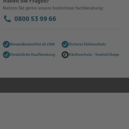
Haben Sie Fragen?
Nutzen Sie gerne unsere kostenlose Fachberatung:
0800 53 99 66
Anbaufeld
Versandkostenfrei ab 250€
Sicherer Datenschutz
Persönliche Kaufberatung
Käuferschutz - Trusted Shops