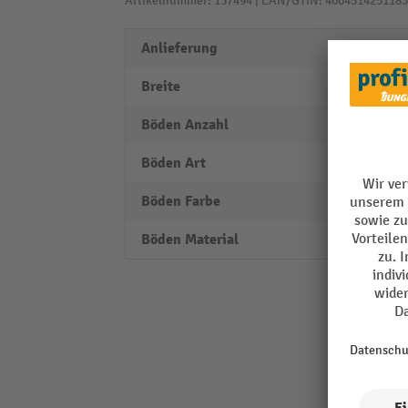
Artikelnummer: 137494 | EAN/GTIN: 4004514251183
Anlieferung
zerleg
Breite
810 
Böden Anzahl
6
Böden Art
Fachb
Böden Farbe
verzin
Böden Material
Stahl