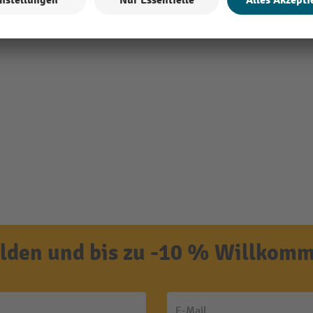
den und bis zu -10 % Willkomm
E-Mail