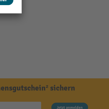
ensgutschein² sichern
Jetzt anmelden