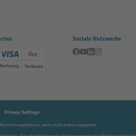
rten
Soziale Netzwerke
Facebook
YouTube
LinkedIn
Instagram
ard (Master)
Creditcard (Visa)
EPS
Rechnung
Vorkasse
Privacy Settings
 Nachnahmegebühren, wenn nicht anders angegeben.
f Sonderpreise. Eine Kombination mit anderen prozentualen Rabatten oder Guts