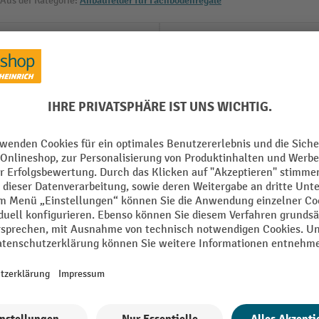
Aus der Kategorie:
Anbaufelder für Fachbodenregale
t
Herstellungsort
mm
Höhe
Konfigurierbar
oden
Lochraster
kt
Marke
Montage
Alle technische Details anzeigen