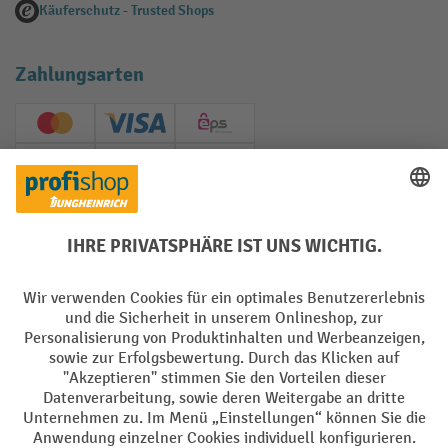
Käuferschutz - Trusted Shops
Zahlungsarten
Creditcard (Master)
Creditcard (Visa)
EPS
PayPal
Rechnung
Vorkasse
Soziale Netzwerke
Facebook
YouTube
LinkedIn
Instagram
AGB
Impressum
Datenschutz
Barrierefreiheit
Privacy Settings