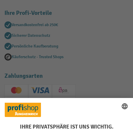
Ihre Profi-Vorteile
Versandkostenfrei ab 250€
Sicherer Datenschutz
Persönliche Kaufberatung
Käuferschutz - Trusted Shops
Zahlungsarten
Creditcard (Master)
Creditcard (Visa)
EPS
PayPal
Rechnung
Vorkasse
Soziale Netzwerke