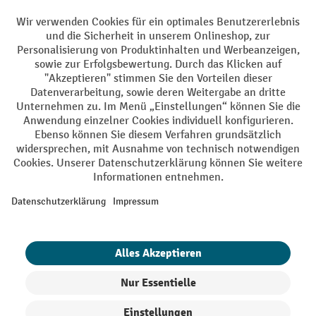
Facebook
YouTube
LinkedIn
Instagram
AGB
Impressum
Datenschutz
Barrierefreiheit
Privacy Settings
Alle Preise exkl. gesetzl. Mehrwertsteuer zzgl.
Versandkosten
und ggf.
Nachnahmegebühren, wenn nicht anders angegeben.
¹ Der Rabatt gilt so lange der Vorrat reicht. Der Rabatt gilt nicht auf
Sonderpreise. Eine Kombination mit anderen prozentualen Rabatten
oder Gutscheinen ist nicht möglich. | ² Der Rabatt wird einmalig bei
Erstregistrierung für den Newsletter gewährt. Der Gutschein ist 10
Tage gültig und kann ab einem Netto-Bestellwert von 250,- € online
eingelöst werden. Die Höhe des Rabatts variiert je nach
Produktkategorie und beträgt bis zu 10 % (10 % auf Lager, Umwelt,
Arbeitsschutz | 5% auf Werkstatt, Betrieb, Transport, Stapeln und
Heben | 7% auf Büro). Ausgenommen sind Elektro-Hubwagen,
Elektro-Hochhubwagen, Elektro-Stapler sowie Gebrauchtgeräte.