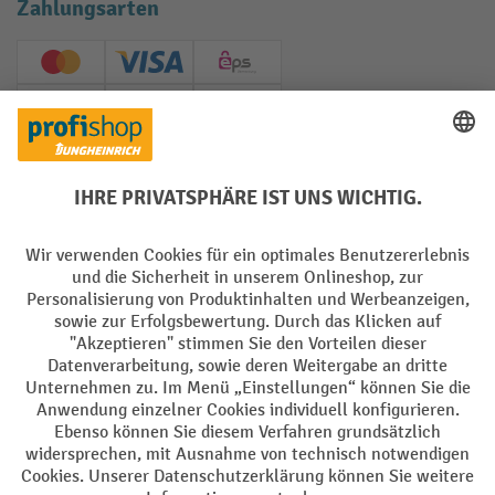
Zahlungsarten
Creditcard (Master)
Creditcard (Visa)
EPS
PayPal
Rechnung
Vorkasse
Soziale Netzwerke
Facebook
YouTube
LinkedIn
Instagram
AGB
Impressum
Datenschutz
Barrierefreiheit
Privacy Settings
Alle Preise exkl. gesetzl. Mehrwertsteuer zzgl.
Versandkosten
und ggf.
Nachnahmegebühren, wenn nicht anders angegeben.