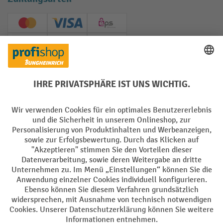
Creditcard (Master)
Creditcard (Visa)
EPS
PayPal
Rechnung
Vorkasse
Soziale Netzwerke
Facebook
YouTube
LinkedIn
Instagram
AGB
Impressum
Datenschutz
Barrierefreiheit
Privacy Settings
Alle Preise exkl. gesetzl. Mehrwertsteuer zzgl.
Versandkosten
und ggf.
Nachnahmegebühren, wenn nicht anders angegeben.
¹ Der Rabatt gilt so lange der Vorrat reicht. Der Rabatt gilt nicht auf