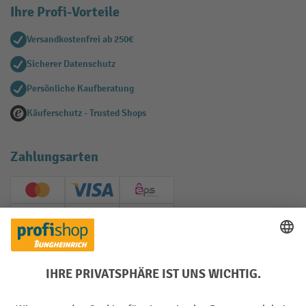
Ihre Profi-Vorteile
Versandkostenfrei ab 250€
Sicherer Datenschutz
Persönliche Kaufberatung
Käuferschutz - Trusted Shops
Zahlungsarten
Creditcard (Master)
Creditcard (Visa)
EPS
PayPal
Rechnung
Vorkasse
Soziale Netzwerke
Facebook
YouTube
LinkedIn
Instagram