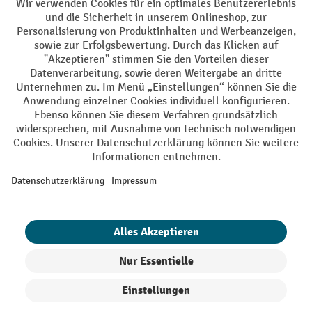
AGB
Impressum
Datenschutz
Barrierefreiheit
Privacy Settings
Alle Preise exkl. gesetzl. Mehrwertsteuer zzgl.
Versandkosten
und ggf.
Nachnahmegebühren, wenn nicht anders angegeben.
¹ Der Rabatt gilt so lange der Vorrat reicht. Der Rabatt gilt nicht auf
Sonderpreise. Eine Kombination mit anderen prozentualen Rabatten
oder Gutscheinen ist nicht möglich. | ² Der Rabatt wird einmalig bei
Erstregistrierung für den Newsletter gewährt. Der Gutschein ist 10
Tage gültig und kann ab einem Netto-Bestellwert von 250,- € online
eingelöst werden. Die Höhe des Rabatts variiert je nach
Produktkategorie und beträgt bis zu 10 % (10 % auf Lager, Umwelt,
Arbeitsschutz | 5% auf Werkstatt, Betrieb, Transport, Stapeln und
Heben | 7% auf Büro). Ausgenommen sind Elektro-Hubwagen,
Elektro-Hochhubwagen, Elektro-Stapler sowie Gebrauchtgeräte.
Ausschluss von Werkzeug. Gilt nicht auf Sonderpreise. Kombination
mit anderen Gutscheinen nicht möglich.