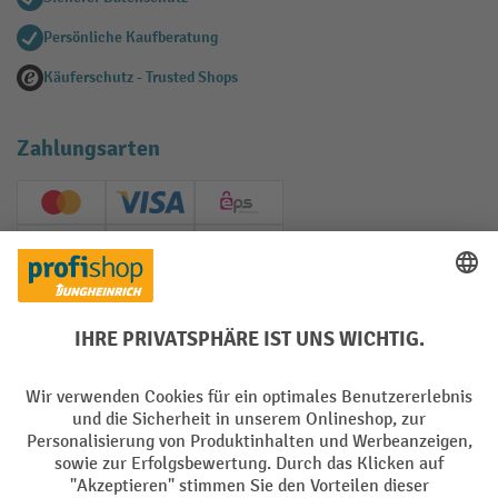
Persönliche Kaufberatung
Käuferschutz - Trusted Shops
Zahlungsarten
Creditcard (Master)
Creditcard (Visa)
EPS
PayPal
Rechnung
Vorkasse
Soziale Netzwerke
Facebook
YouTube
LinkedIn
Instagram
AGB
Impressum
Datenschutz