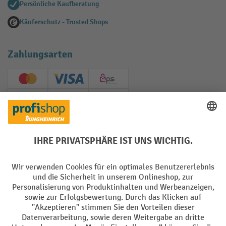
Persönliche Kaufberatung
Käuferschutz - Trusted Shops
Zahlungsarten
Creditcard (Master)
Creditcard (Visa)
EPS
PayPal
Rechnung
Vorkasse
Soziale Netzwerke
Facebook
YouTube
LinkedIn
Instagram
AGB
Impressum
Datenschutz