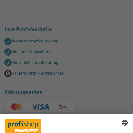
Ihre Profi-Vorteile
Versandkostenfrei ab 250€
Sicherer Datenschutz
Persönliche Kaufberatung
Käuferschutz - Trusted Shops
Zahlungsarten
Creditcard (Master)
Creditcard (Visa)
EPS
PayPal
Rechnung
Vorkasse