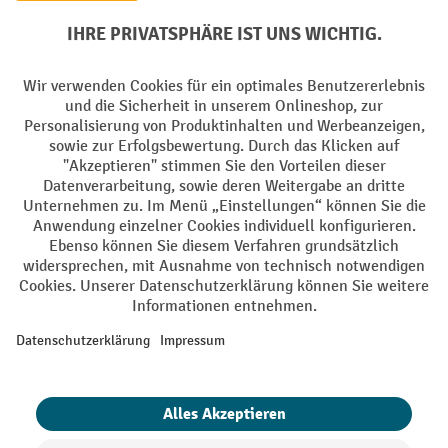
Soziale Netzwerke
Facebook
YouTube
LinkedIn
Instagram
AGB
Impressum
Datenschutz
Barrierefreiheit
Privacy Settings
Alle Preise exkl. gesetzl. Mehrwertsteuer zzgl.
Versandkosten
und ggf.
Nachnahmegebühren, wenn nicht anders angegeben.
¹ Der Rabatt gilt so lange der Vorrat reicht. Der Rabatt gilt nicht auf
Sonderpreise. Eine Kombination mit anderen prozentualen Rabatten
oder Gutscheinen ist nicht möglich. | ² Der Rabatt wird einmalig bei
Erstregistrierung für den Newsletter gewährt. Der Gutschein ist 10
Tage gültig und kann ab einem Netto-Bestellwert von 250,- € online
eingelöst werden. Die Höhe des Rabatts variiert je nach
Produktkategorie und beträgt bis zu 10 % (10 % auf Lager, Umwelt,
Arbeitsschutz | 5% auf Werkstatt, Betrieb, Transport, Stapeln und