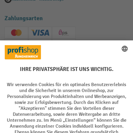
Zahlungsarten
Creditcard (Master)
Creditcard (Visa)
EPS
PayPal
Rechnung
Vorkasse
Soziale Netzwerke
Facebook
YouTube
LinkedIn
Instagram
AGB
Impressum
Datenschutz
Barrierefreiheit
Privacy Settings
Alle Preise exkl. gesetzl. Mehrwertsteuer zzgl.
Versandkosten
und ggf.