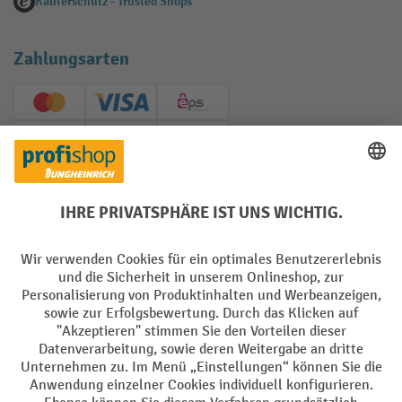
Käuferschutz - Trusted Shops
Zahlungsarten
Creditcard (Master)
Creditcard (Visa)
EPS
PayPal
Rechnung
Vorkasse
Soziale Netzwerke
Facebook
YouTube
LinkedIn
Instagram
AGB
Impressum
Datenschutz
Barrierefreiheit
Privacy Settings