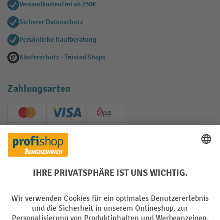
Versandkostenfrei ab 250€
Sicherer Datenschutz
Persönliche Kaufberatung
Käuferschutz - Trusted Shops
Zahlungsarten
Creditcard (Master)
Creditcard (Visa)
EPS
PayPal
Rechnung
Vorkasse
Soziale Netzwerke
Facebook
YouTube
LinkedIn
Instagram