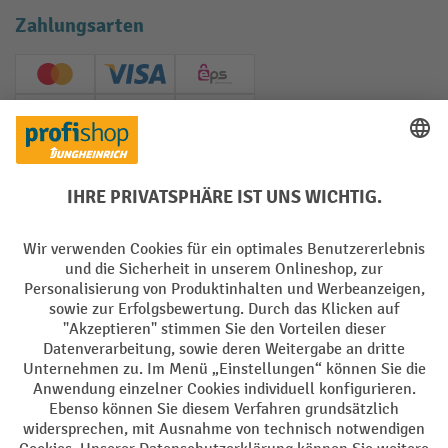
Zahlungsarten
Creditcard (Master)
Creditcard (Visa)
EPS
PayPal
Rechnung
Vorkasse
Soziale Netzwerke
Facebook
YouTube
LinkedIn
Instagram
AGB
Impressum
Datenschutz
Barrierefreiheit
Privacy Settings
Alle Preise exkl. gesetzl. Mehrwertsteuer zzgl.
Versandkosten
und ggf.
Nachnahmegebühren, wenn nicht anders angegeben.