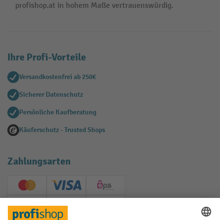
profishop.at in hohem Maße vertrauenswürdig.
Ihre Profi-Vorteile
Versandkostenfrei ab 250€
Sicherer Datenschutz
Persönliche Kaufberatung
Käuferschutz - Trusted Shops
Zahlungsarten
Creditcard (Master)
Creditcard (Visa)
EPS
PayPal
Rechnung
Vorkasse