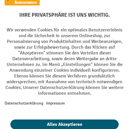
Soziale Netzwerke
Facebook
YouTube
LinkedIn
Instagram
AGB
Impressum
Datenschutz
Barrierefreiheit
Privacy Settings
Alle Preise exkl. gesetzl. Mehrwertsteuer zzgl.
Versandkosten
und ggf.
Nachnahmegebühren, wenn nicht anders angegeben.
¹ Der Rabatt gilt so lange der Vorrat reicht. Der Rabatt gilt nicht auf
Sonderpreise. Eine Kombination mit anderen prozentualen Rabatten
oder Gutscheinen ist nicht möglich. | ² Der Rabatt wird einmalig bei
Erstregistrierung für den Newsletter gewährt. Der Gutschein ist 10
Tage gültig und kann ab einem Netto-Bestellwert von 250,- € online
eingelöst werden. Die Höhe des Rabatts variiert je nach
Produktkategorie und beträgt bis zu 10 % (10 % auf Lager, Umwelt,