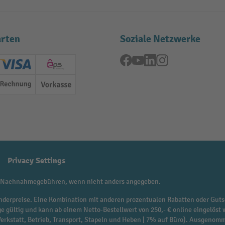
rten
Soziale Netzwerke
Facebook
YouTube
LinkedIn
Instagram
ard (Master)
Creditcard (Visa)
EPS
Rechnung
Vorkasse
Privacy Settings
 Nachnahmegebühren, wenn nicht anders angegeben.
f Sonderpreise. Eine Kombination mit anderen prozentualen Rabatten oder Guts
ge gültig und kann ab einem Netto-Bestellwert von 250,- € online eingelöst 
 Werkstatt, Betrieb, Transport, Stapeln und Heben | 7% auf Büro). Ausgen