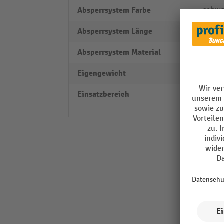
Absperrsystem Farbe
schwa
Absperrsystem Länge
2300
Absperrsystem Material
Polye
Eigengewicht
12 kg
Einsatzbereich
Außen
Innen