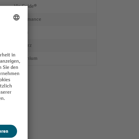
Via Guide®
Performance
70 mm
schwarz
Aluminium