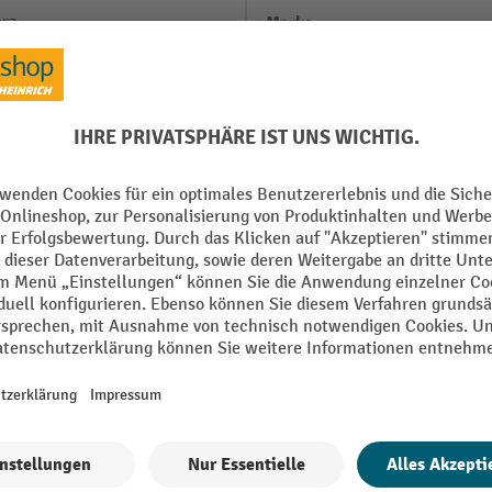
rz
Marke
 mm
Segment
ster
Ständer Durchmesser
Ständer Farbe
bereich
Ständer Material
bereich
Alle technische Details anzeigen