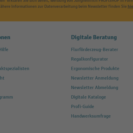
en" erklären Sie sich bereit, Werbung von Jungheinrich PROFISHOP in Form
ähere Informationen zur Datenverarbeitung beim Newsletter finden Sie
hie
onen
Digitale Beratung
ilfe
Flurförderzeug-Berater
Regalkonfigurator
ktspezialisten
Ergonomische Produkte
ht
Newsletter Anmeldung
Newsletter Abmeldung
ogramm
Digitale Kataloge
Profi-Guide
Handwerksumfrage