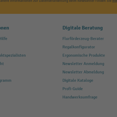
ähere Informationen zur Datenverarbeitung beim Newsletter finden Sie
hie
onen
Digitale Beratung
ilfe
Flurförderzeug-Berater
Regalkonfigurator
ktspezialisten
Ergonomische Produkte
ht
Newsletter Anmeldung
Newsletter Abmeldung
ogramm
Digitale Kataloge
Profi-Guide
Handwerksumfrage