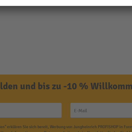
den und bis zu -10 % Willkomm
E-Mail
en" erklären Sie sich bereit, Werbung von Jungheinrich PROFISHOP in Form