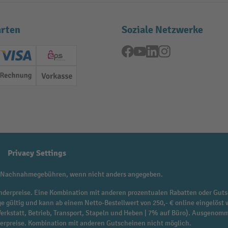
rten
Soziale Netzwerke
Facebook
YouTube
LinkedIn
Instagram
ard (Master)
Creditcard (Visa)
EPS
Rechnung
Vorkasse
Privacy Settings
 Nachnahmegebühren, wenn nicht anders angegeben.
f Sonderpreise. Eine Kombination mit anderen prozentualen Rabatten oder Guts
ge gültig und kann ab einem Netto-Bestellwert von 250,- € online eingelöst 
 Werkstatt, Betrieb, Transport, Stapeln und Heben | 7% auf Büro). Ausgen
derpreise. Kombination mit anderen Gutscheinen nicht möglich.