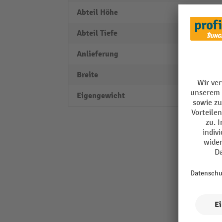
Abteil Höhe
330 
Abteil Tiefe
500 
Anlieferung
teilwe
Breite
1500
Eigengewicht
72