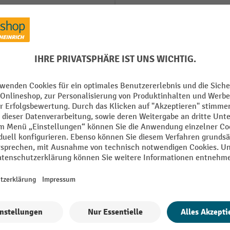
mm
Material
mm
Oberfläche
ise vormontiert
Schloss Typ
 mm
Segment
Tiefe
Alle technische Details anzeigen