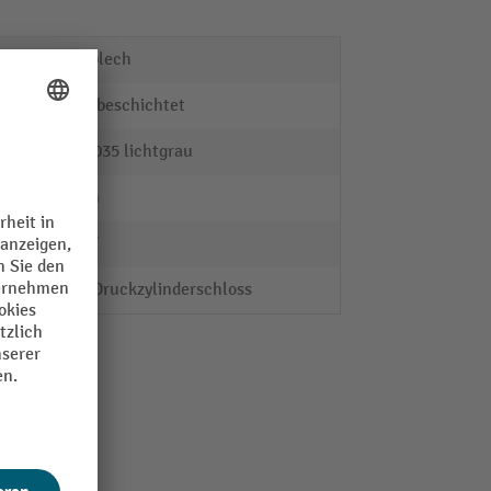
Stahlblech
pulverbeschichtet
RAL 7035 lichtgrau
17 mm
PAVOY
Dreh-Druckzylinderschloss