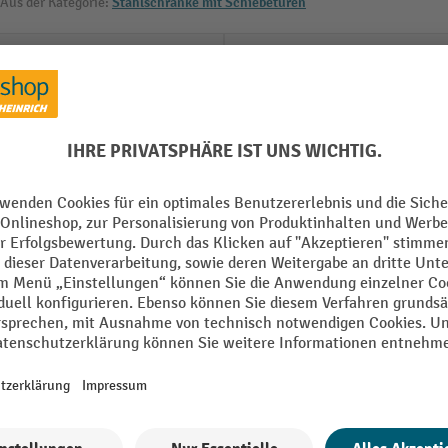
Aus der Kategorie:
Stahlschränke mit Schiebetüren
ändig montiert
Korpus Material
Korpus Oberfläche
 mm
Korpus RAL Farbe
Lochraster
geboden
Marke
kt
Schloss Typ
Alle technische Details anzeigen