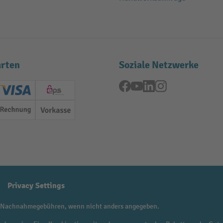
rten
Soziale Netzwerke
Facebook
YouTube
LinkedIn
Instagram
ard (Master)
Creditcard (Visa)
EPS
Rechnung
Vorkasse
Privacy Settings
 Nachnahmegebühren, wenn nicht anders angegeben.