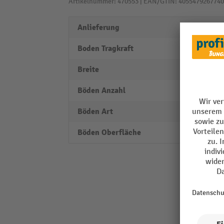
Artikelnummer: 470553 | EAN/GTIN: 4055479267740
Anlieferung
vollst
Boden Tragkraft
80 kg
Breite
2000
Böden Anzahl
8
Böden Art
Einle
Böden Oberfläche
verzin