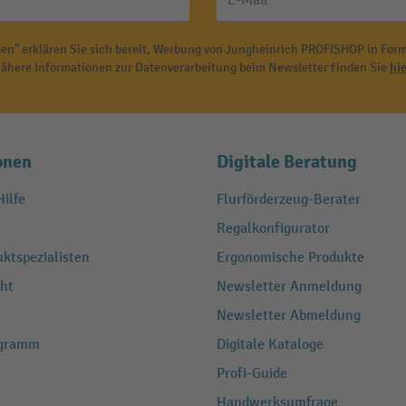
E-Mail
en" erklären Sie sich bereit, Werbung von Jungheinrich PROFISHOP in Form
ähere Informationen zur Datenverarbeitung beim Newsletter finden Sie
hie
onen
Digitale Beratung
ilfe
Flurförderzeug-Berater
Regalkonfigurator
ktspezialisten
Ergonomische Produkte
ht
Newsletter Anmeldung
Newsletter Abmeldung
ogramm
Digitale Kataloge
Profi-Guide
Handwerksumfrage