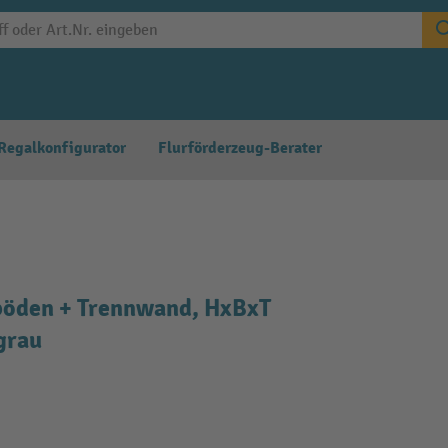
Regalkonfigurator
Flurförderzeug-Berater
böden + Trennwand, HxBxT
tgrau