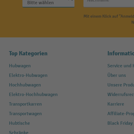
Nachname
Mit einem Klick auf "Anmeld
N
Top Kategorien
Informati
Hubwagen
Service und H
Elektro-Hubwagen
Über uns
Hochhubwagen
Unsere Produ
Elektro-Hochhubwagen
Widerrufsrec
Transportkarren
Karriere
Transportwagen
Affiliate-Pr
Hubtische
Black Friday
Schränke