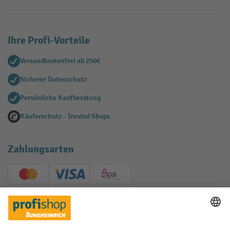
Ihre Profi-Vorteile
Versandkostenfrei ab 250€
Sicherer Datenschutz
Persönliche Kaufberatung
Käuferschutz - Trusted Shops
Zahlungsarten
Creditcard (Master)
Creditcard (Visa)
EPS
PayPal
Rechnung
Vorkasse