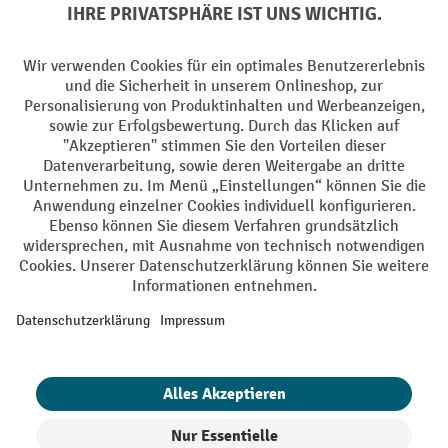
Soziale Netzwerke
Facebook
YouTube
LinkedIn
Instagram
AGB
Impressum
Datenschutz
Barrierefreiheit
Privacy Settings
Alle Preise exkl. gesetzl. Mehrwertsteuer zzgl.
Versandkosten
und ggf.
Nachnahmegebühren, wenn nicht anders angegeben.
¹ Der Rabatt gilt so lange der Vorrat reicht. Der Rabatt gilt nicht auf
Sonderpreise. Eine Kombination mit anderen prozentualen Rabatten
oder Gutscheinen ist nicht möglich. | ² Der Rabatt wird einmalig bei
Erstregistrierung für den Newsletter gewährt. Der Gutschein ist 10
Tage gültig und kann ab einem Netto-Bestellwert von 250,- € online
eingelöst werden. Die Höhe des Rabatts variiert je nach
Produktkategorie und beträgt bis zu 10 % (10 % auf Lager, Umwelt,
Arbeitsschutz | 5% auf Werkstatt, Betrieb, Transport, Stapeln und
Heben | 7% auf Büro). Ausgenommen sind Elektro-Hubwagen,