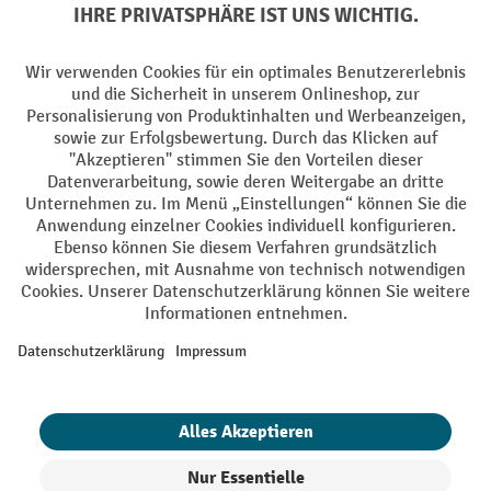
Soziale Netzwerke
Facebook
YouTube
LinkedIn
Instagram
AGB
Impressum
Datenschutz
Barrierefreiheit
Privacy Settings
Alle Preise exkl. gesetzl. Mehrwertsteuer zzgl.
Versandkosten
und ggf.
Nachnahmegebühren, wenn nicht anders angegeben.
¹ Der Rabatt gilt so lange der Vorrat reicht. Der Rabatt gilt nicht auf
Sonderpreise. Eine Kombination mit anderen prozentualen Rabatten
oder Gutscheinen ist nicht möglich. | ² Der Rabatt wird einmalig bei
Erstregistrierung für den Newsletter gewährt. Der Gutschein ist 10
Tage gültig und kann ab einem Netto-Bestellwert von 250,- € online
eingelöst werden. Die Höhe des Rabatts variiert je nach
Produktkategorie und beträgt bis zu 10 % (10 % auf Lager, Umwelt,
Arbeitsschutz | 5% auf Werkstatt, Betrieb, Transport, Stapeln und
Heben | 7% auf Büro). Ausgenommen sind Elektro-Hubwagen,