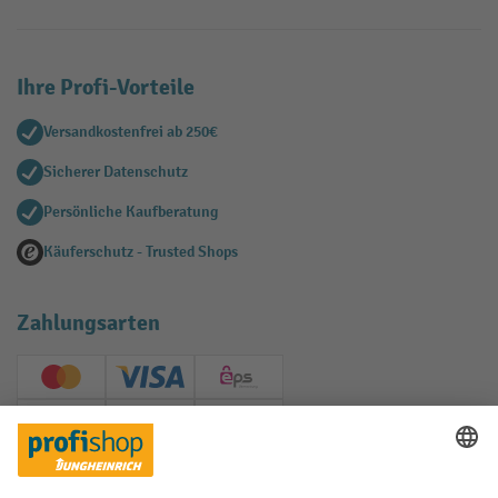
Ihre Profi-Vorteile
Versandkostenfrei ab 250€
Sicherer Datenschutz
Persönliche Kaufberatung
Käuferschutz - Trusted Shops
Zahlungsarten
Creditcard (Master)
Creditcard (Visa)
EPS
PayPal
Rechnung
Vorkasse