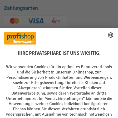
Zahlungsarten
Creditcard (Master)
Creditcard (Visa)
EPS
PayPal
Rechnung
Vorkasse
Soziale Netzwerke
Facebook
YouTube
LinkedIn
Instagram
AGB
Impressum
Datenschutz
Barrierefreiheit
Privacy Settings
Alle Preise exkl. gesetzl. Mehrwertsteuer zzgl.
Versandkosten
und ggf.
Nachnahmegebühren, wenn nicht anders angegeben.