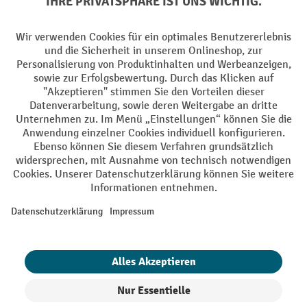
Facebook
YouTube
LinkedIn
Instagram
AGB
Impressum
Datenschutz
Barrierefreiheit
Privacy Settings
Alle Preise exkl. gesetzl. Mehrwertsteuer zzgl.
Versandkosten
und ggf.
Nachnahmegebühren, wenn nicht anders angegeben.
¹ Der Rabatt gilt so lange der Vorrat reicht. Der Rabatt gilt nicht auf
Sonderpreise. Eine Kombination mit anderen prozentualen Rabatten
oder Gutscheinen ist nicht möglich. | ² Der Rabatt wird einmalig bei
Erstregistrierung für den Newsletter gewährt. Der Gutschein ist 10
Tage gültig und kann ab einem Netto-Bestellwert von 250,- € online
eingelöst werden. Die Höhe des Rabatts variiert je nach
Produktkategorie und beträgt bis zu 10 % (10 % auf Lager, Umwelt,
Arbeitsschutz | 5% auf Werkstatt, Betrieb, Transport, Stapeln und
Heben | 7% auf Büro). Ausgenommen sind Elektro-Hubwagen,