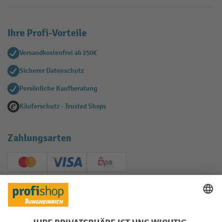
Ihre Profi-Vorteile
Versandkostenfrei ab 250€
Sicherer Datenschutz
Persönliche Kaufberatung
Käuferschutz - Trusted Shops
Zahlungsarten
Creditcard (Master)
Creditcard (Visa)
EPS
PayPal
Rechnung
Vorkasse
Soziale Netzwerke