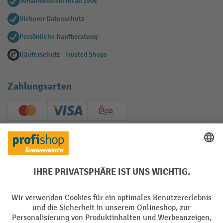
Versandkostenfrei ab 250€
Sicherer Datenschutz
Persönliche Kaufberatung
Käuferschutz - Trusted Shops
Zahlungsarten
Creditcard (Master)
Creditcard (Visa)
EPS
PayPal
Rechnung
Vorkasse
Soziale Netzwerke
Facebook
YouTube
LinkedIn
Instagram