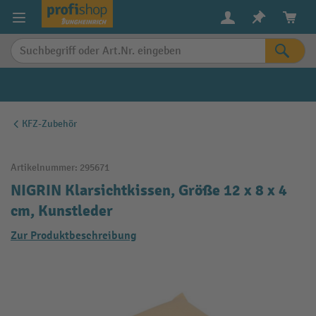
alt springen
KFZ-Zubehör
Artikelnummer:
295671
NIGRIN Klarsichtkissen, Größe 12 x 8 x 4
cm, Kunstleder
Zur Produktbeschreibung