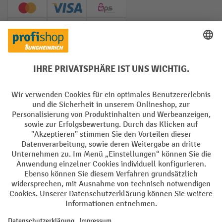
Creditcard (Master)
Creditcard (Visa)
EPS
PayPal
Rechnung
Vorkasse
Soziale Netzwerke
Facebook
YouTube
LinkedIn
Instagram
AGB
Impressum
Datenschutz
Barrierefreiheit
Privacy Settings
Alle Preise exkl. gesetzl. Mehrwertsteuer zzgl.
Versandkosten
und ggf.
Nachnahmegebühren, wenn nicht anders angegeben.
¹ Der Rabatt gilt so lange der Vorrat reicht. Der Rabatt gilt nicht auf
Sonderpreise. Eine Kombination mit anderen prozentualen Rabatten