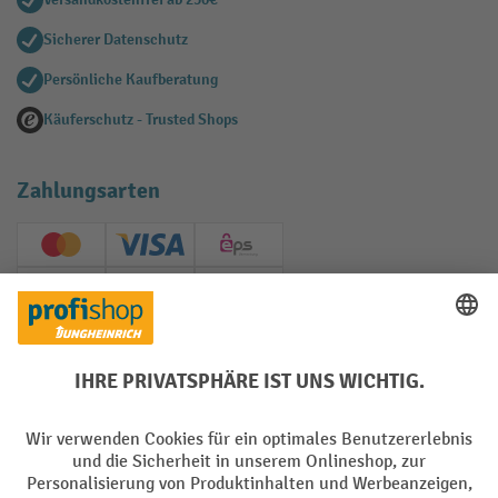
Sicherer Datenschutz
Persönliche Kaufberatung
Käuferschutz - Trusted Shops
Zahlungsarten
Creditcard (Master)
Creditcard (Visa)
EPS
PayPal
Rechnung
Vorkasse
Soziale Netzwerke
Facebook
YouTube
LinkedIn
Instagram