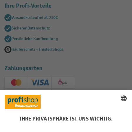
Ihre Profi-Vorteile
Versandkostenfrei ab 250€
Sicherer Datenschutz
Persönliche Kaufberatung
Käuferschutz - Trusted Shops
Zahlungsarten
Creditcard (Master)
Creditcard (Visa)
EPS
PayPal
Rechnung
Vorkasse
Soziale Netzwerke
Facebook
YouTube
LinkedIn
Instagram