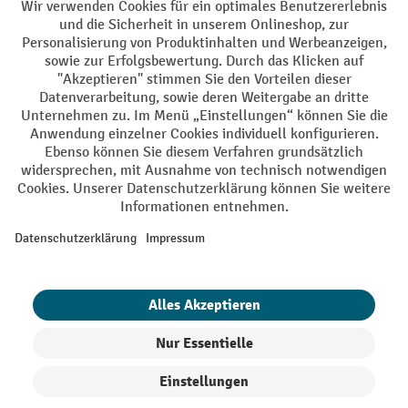
AGB
Impressum
Datenschutz
Barrierefreiheit
Privacy Settings
Alle Preise exkl. gesetzl. Mehrwertsteuer zzgl.
Versandkosten
und ggf.
Nachnahmegebühren, wenn nicht anders angegeben.
¹ Der Rabatt gilt so lange der Vorrat reicht. Der Rabatt gilt nicht auf
Sonderpreise. Eine Kombination mit anderen prozentualen Rabatten
oder Gutscheinen ist nicht möglich. | ² Der Rabatt wird einmalig bei
Erstregistrierung für den Newsletter gewährt. Der Gutschein ist 10
Tage gültig und kann ab einem Netto-Bestellwert von 250,- € online
eingelöst werden. Die Höhe des Rabatts variiert je nach
Produktkategorie und beträgt bis zu 10 % (10 % auf Lager, Umwelt,
Arbeitsschutz | 5% auf Werkstatt, Betrieb, Transport, Stapeln und
Heben | 7% auf Büro). Ausgenommen sind Elektro-Hubwagen,
Elektro-Hochhubwagen, Elektro-Stapler sowie Gebrauchtgeräte.
Ausschluss von Werkzeug. Gilt nicht auf Sonderpreise. Kombination
mit anderen Gutscheinen nicht möglich.