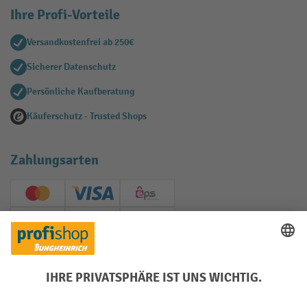
Ihre Profi-Vorteile
Versandkostenfrei ab 250€
Sicherer Datenschutz
Persönliche Kaufberatung
Käuferschutz - Trusted Shops
Zahlungsarten
Creditcard (Master)
Creditcard (Visa)
EPS
PayPal
Rechnung
Vorkasse
Soziale Netzwerke
Facebook
YouTube
LinkedIn
Instagram