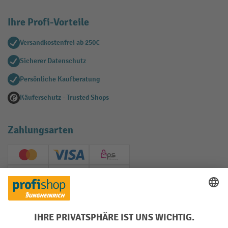
Ihre Profi-Vorteile
Versandkostenfrei ab 250€
Sicherer Datenschutz
Persönliche Kaufberatung
Käuferschutz - Trusted Shops
Zahlungsarten
Creditcard (Master)
Creditcard (Visa)
EPS
PayPal
Rechnung
Vorkasse
Soziale Netzwerke