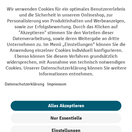
Facebook
YouTube
LinkedIn
Instagram
AGB
Impressum
Datenschutz
Barrierefreiheit
Privacy Settings
Alle Preise exkl. gesetzl. Mehrwertsteuer zzgl.
Versandkosten
und ggf.
Nachnahmegebühren, wenn nicht anders angegeben.
¹ Der Rabatt gilt so lange der Vorrat reicht. Der Rabatt gilt nicht auf
Sonderpreise. Eine Kombination mit anderen prozentualen Rabatten
oder Gutscheinen ist nicht möglich. | ² Der Rabatt wird einmalig bei
Erstregistrierung für den Newsletter gewährt. Der Gutschein ist 10
Tage gültig und kann ab einem Netto-Bestellwert von 250,- € online
eingelöst werden. Die Höhe des Rabatts variiert je nach
Produktkategorie und beträgt bis zu 10 % (10 % auf Lager, Umwelt,
Arbeitsschutz | 5% auf Werkstatt, Betrieb, Transport, Stapeln und
Heben | 7% auf Büro). Ausgenommen sind Elektro-Hubwagen,
Elektro-Hochhubwagen, Elektro-Stapler sowie Gebrauchtgeräte.