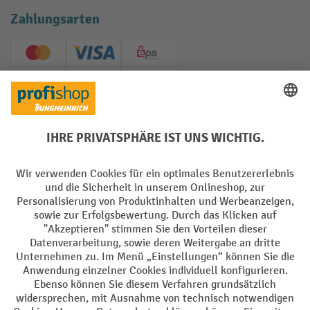
Zahlungsarten
Creditcard (Master)
Creditcard (Visa)
EPS
PayPal
Rechnung
Vorkasse
Soziale Netzwerke
Facebook
YouTube
LinkedIn
Instagram
AGB
Impressum
Datenschutz
Barrierefreiheit
Privacy Settings
Alle Preise exkl. gesetzl. Mehrwertsteuer zzgl.
Versandkosten
und ggf.
Nachnahmegebühren, wenn nicht anders angegeben.