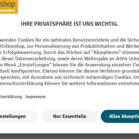
ntal gestreift
Marke
Segment
nschrauben
Wandgurt Farbe
Wandgurt Länge
stoff
Wandgurt Material