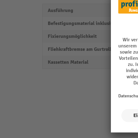
Ausführung
horizo
Befestigungsmaterial inklusive
ja
Fixierungsmöglichkeit
zum A
Fliehkraftbremse am Gurtroller
ja
Kassetten Material
Kunst