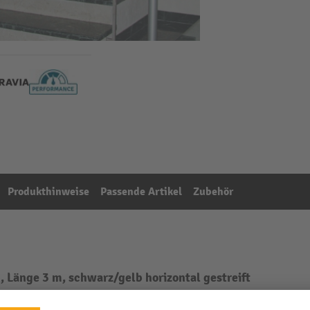
Produkthinweise
Passende Artikel
Zubehör
änge 3 m, schwarz/gelb horizontal gestreift
Aus der Kategorie:
Wandgurte