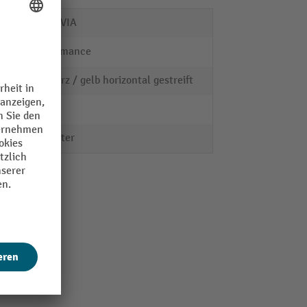
MORAVIA
Performance
schwarz / gelb horizontal gestreift
3 m
Polyester