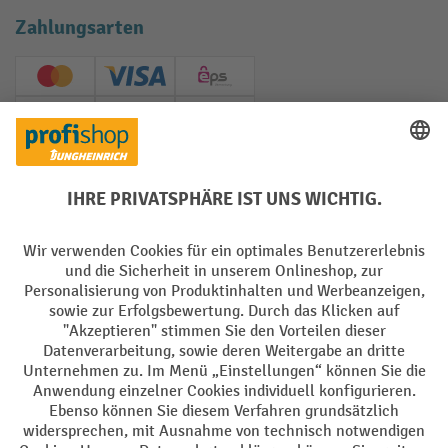
Zahlungsarten
Creditcard (Master)
Creditcard (Visa)
EPS
PayPal
Rechnung
Vorkasse
Soziale Netzwerke
Facebook
YouTube
LinkedIn
Instagram
AGB
Impressum
Datenschutz
Barrierefreiheit
Privacy Settings
Alle Preise exkl. gesetzl. Mehrwertsteuer zzgl.
Versandkosten
und ggf.
Nachnahmegebühren, wenn nicht anders angegeben.