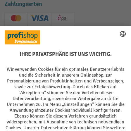
Zahlungsarten
Creditcard (Master)
Creditcard (Visa)
EPS
PayPal
Rechnung
Vorkasse
Soziale Netzwerke
Facebook
YouTube
LinkedIn
Instagram
AGB
Impressum
Datenschutz
Barrierefreiheit
Privacy Settings
Alle Preise exkl. gesetzl. Mehrwertsteuer zzgl.
Versandkosten
und ggf.
Nachnahmegebühren, wenn nicht anders angegeben.