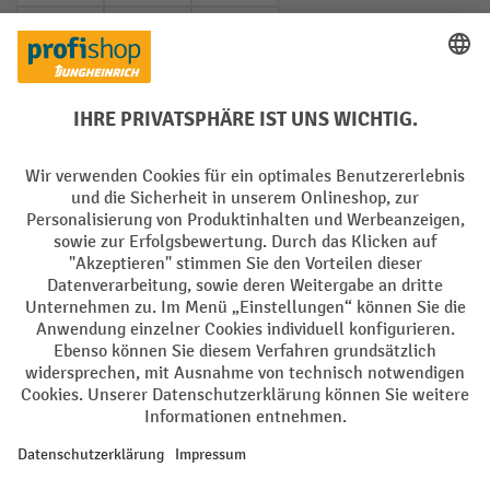
PayPal
Rechnung
Vorkasse
Soziale Netzwerke
Facebook
YouTube
LinkedIn
Instagram
AGB
Impressum
Datenschutz
Barrierefreiheit
Privacy Settings
Alle Preise exkl. gesetzl. Mehrwertsteuer zzgl.
Versandkosten
und ggf.
Nachnahmegebühren, wenn nicht anders angegeben.
¹ Der Rabatt gilt so lange der Vorrat reicht. Der Rabatt gilt nicht auf
Sonderpreise. Eine Kombination mit anderen prozentualen Rabatten
oder Gutscheinen ist nicht möglich. | ² Der Rabatt wird einmalig bei
Erstregistrierung für den Newsletter gewährt. Der Gutschein ist 10