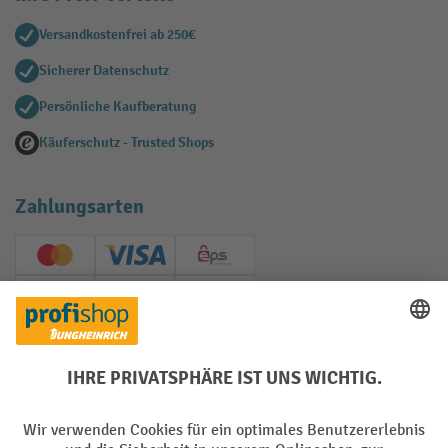
Versandkostenfrei ab 250€
Sicherer Datenschutz
Persönliche Kaufberatung
Käuferschutz - Trusted Shops
Zahlungsarten
Creditcard (Master)
Creditcard (Visa)
EPS
PayPal
Rechnung
Vorkasse
Soziale Netzwerke
Facebook
YouTube
LinkedIn
Instagram