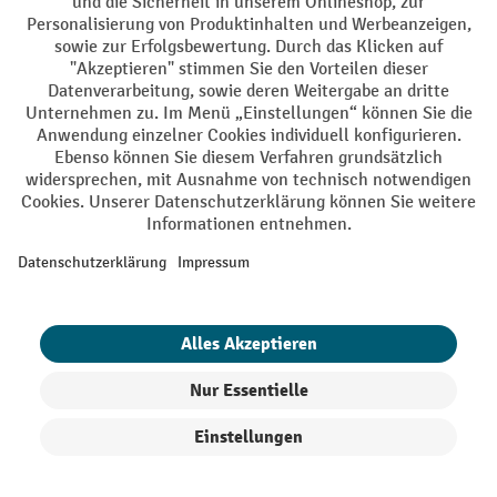
AGB
Impressum
Datenschutz
Barrierefreiheit
Privacy Settings
Alle Preise exkl. gesetzl. Mehrwertsteuer zzgl.
Versandkosten
und ggf.
Nachnahmegebühren, wenn nicht anders angegeben.
¹ Der Rabatt gilt so lange der Vorrat reicht. Der Rabatt gilt nicht auf
Sonderpreise. Eine Kombination mit anderen prozentualen Rabatten
oder Gutscheinen ist nicht möglich. | ² Der Rabatt wird einmalig bei
Erstregistrierung für den Newsletter gewährt. Der Gutschein ist 10
Tage gültig und kann ab einem Netto-Bestellwert von 250,- € online
eingelöst werden. Die Höhe des Rabatts variiert je nach
Produktkategorie und beträgt bis zu 10 % (10 % auf Lager, Umwelt,
Arbeitsschutz | 5% auf Werkstatt, Betrieb, Transport, Stapeln und
Heben | 7% auf Büro). Ausgenommen sind Elektro-Hubwagen,
Elektro-Hochhubwagen, Elektro-Stapler sowie Gebrauchtgeräte.
Ausschluss von Werkzeug. Gilt nicht auf Sonderpreise. Kombination
mit anderen Gutscheinen nicht möglich.