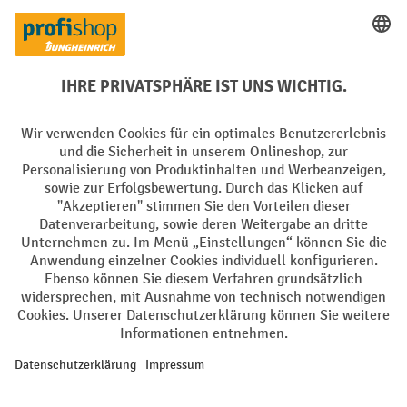
PayPal
Rechnung
Vorkasse
Soziale Netzwerke
Facebook
YouTube
LinkedIn
Instagram
AGB
Impressum
Datenschutz
Barrierefreiheit
Privacy Settings
Alle Preise exkl. gesetzl. Mehrwertsteuer zzgl.
Versandkosten
und ggf.
Nachnahmegebühren, wenn nicht anders angegeben.
¹ Der Rabatt gilt so lange der Vorrat reicht. Der Rabatt gilt nicht auf
Sonderpreise. Eine Kombination mit anderen prozentualen Rabatten
oder Gutscheinen ist nicht möglich. | ² Der Rabatt wird einmalig bei
Erstregistrierung für den Newsletter gewährt. Der Gutschein ist 10
Tage gültig und kann ab einem Netto-Bestellwert von 250,- € online