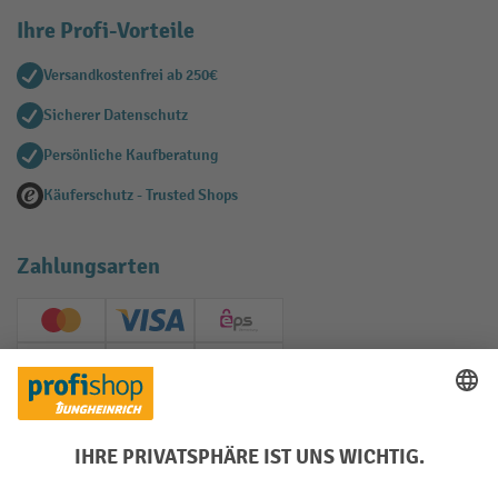
Ihre Profi-Vorteile
Versandkostenfrei ab 250€
Sicherer Datenschutz
Persönliche Kaufberatung
Käuferschutz - Trusted Shops
Zahlungsarten
Creditcard (Master)
Creditcard (Visa)
EPS
PayPal
Rechnung
Vorkasse
Soziale Netzwerke
Facebook
YouTube
LinkedIn
Instagram