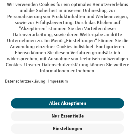
AGB
Impressum
Datenschutz
Barrierefreiheit
Privacy Settings
Alle Preise exkl. gesetzl. Mehrwertsteuer zzgl.
Versandkosten
und ggf.
Nachnahmegebühren, wenn nicht anders angegeben.
¹ Der Rabatt gilt so lange der Vorrat reicht. Der Rabatt gilt nicht auf
Sonderpreise. Eine Kombination mit anderen prozentualen Rabatten
oder Gutscheinen ist nicht möglich. | ² Der Rabatt wird einmalig bei
Erstregistrierung für den Newsletter gewährt. Der Gutschein ist 10
Tage gültig und kann ab einem Netto-Bestellwert von 250,- € online
eingelöst werden. Die Höhe des Rabatts variiert je nach
Produktkategorie und beträgt bis zu 10 % (10 % auf Lager, Umwelt,
Arbeitsschutz | 5% auf Werkstatt, Betrieb, Transport, Stapeln und
Heben | 7% auf Büro). Ausgenommen sind Elektro-Hubwagen,
Elektro-Hochhubwagen, Elektro-Stapler sowie Gebrauchtgeräte.
Ausschluss von Werkzeug. Gilt nicht auf Sonderpreise. Kombination