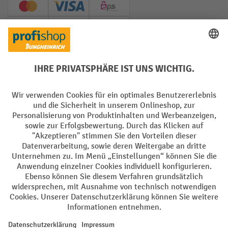
Creditcard (Master)
Creditcard (Visa)
EPS
PayPal
Rechnung
Vorkasse
Soziale Netzwerke
Facebook
YouTube
LinkedIn
Instagram
AGB
Impressum
Datenschutz
Barrierefreiheit
Privacy Settings
Alle Preise exkl. gesetzl. Mehrwertsteuer zzgl.
Versandkosten
und ggf.
Nachnahmegebühren, wenn nicht anders angegeben.
¹ Der Rabatt gilt so lange der Vorrat reicht. Der Rabatt gilt nicht auf
Sonderpreise. Eine Kombination mit anderen prozentualen Rabatten
oder Gutscheinen ist nicht möglich. | ² Der Rabatt wird einmalig bei